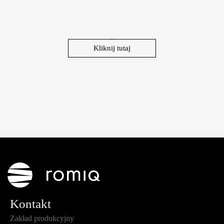
Szukasz innego stanowiska?
Kliknij tutaj
Kontakt
Zakład produkcyjny