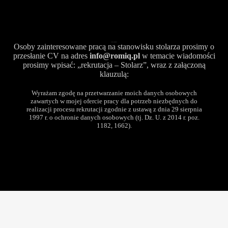
Aplikuj do naszego zespołu
Osoby zainteresowane pracą na stanowisku stolarza prosimy o
przesłanie CV na adres
info@romiq.pl
w
temacie wiadomości
prosimy wpisać: „rekrutacja – Stolarz”, wraz z załączoną
klauzulą:
Wyrażam zgodę na przetwarzanie moich danych osobowych
zawartych w mojej ofercie pracy dla potrzeb niezbędnych do
realizacji procesu rekrutacji zgodnie z ustawą z dnia 29 sierpnia
1997 r. o ochronie danych osobowych (tj. Dz. U. z 2014 r. poz.
1182, 1662).