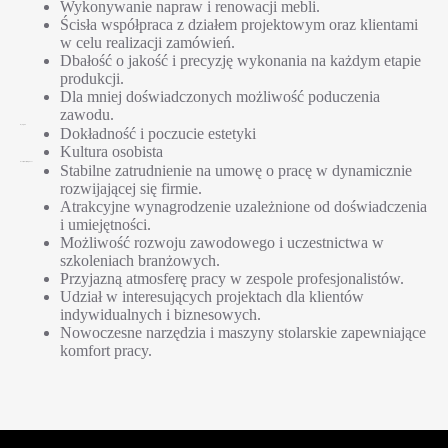
Wykonywanie napraw i renowacji mebli.
Ścisła współpraca z działem projektowym oraz klientami
w celu realizacji zamówień.
Dbałość o jakość i precyzję wykonania na każdym etapie
produkcji.
Dla mniej doświadczonych możliwość poduczenia
zawodu.
Wymagania
Dokładność i poczucie estetyki
Kultura osobista
Dodaj tu swój tekst nagłówka
Stabilne zatrudnienie na umowę o pracę w dynamicznie
rozwijającej się firmie.
Atrakcyjne wynagrodzenie uzależnione od doświadczenia
i umiejętności.
Możliwość rozwoju zawodowego i uczestnictwa w
szkoleniach branżowych.
Przyjazną atmosferę pracy w zespole profesjonalistów.
Udział w interesujących projektach dla klientów
indywidualnych i biznesowych.
Nowoczesne narzędzia i maszyny stolarskie zapewniające
komfort pracy.